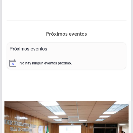
Próximos eventos
Próximos eventos
No hay ningún eventos próximo.
N
o
t
i
c
e