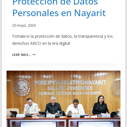
Protección de Datos
E
Personales en Nayarit
I
N
C
20 mayo, 2026
L
U
Fortalece la protección de datos, la transparencia y los
S
derechos ARCO en la era digital
I
Ó
A
N
LEER MAS…
P
,
R
F
U
I
E
S
B
C
A
A
C
L
O
I
N
Z
G
A
R
C
E
I
S