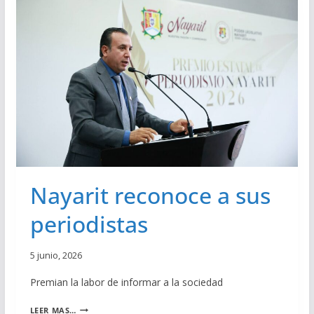
B
N
A
T
C
R
O
A
N
E
G
L
R
F
E
E
S
M
O
I
M
N
Á
I
S
C
Nayarit reconoce a sus
D
I
E
D
periodistas
5
I
0
O
R
5 junio, 2026
E
S
Premian la labor de informar a la sociedad
O
L
N
LEER MAS…