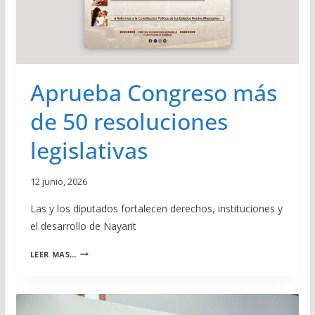
T
A
E
Y
N
A
L
R
A
I
U
T
Aprueba Congreso más
N
I
de 50 resoluciones
F
I
legislativas
C
A
C
12 junio, 2026
I
Ó
Las y los diputados fortalecen derechos, instituciones y
N
el desarrollo de Nayarit
L
E
A
G
LEER MAS…
P
A
R
L
U
C
E
O