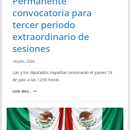
Permanente
E
E
convocatoria para
L
N
A
A
tercer periodo
S
Y
P
A
E
extraordinario de
R
R
I
S
sesiones
T
O
N
14 julio, 2026
A
S
Las y los diputados nayaritas sesionarán el jueves 16
C
O
de julio a las 12:00 horas
N
A
D
LEER MAS…
P
I
R
S
U
C
E
A
B
P
A
A