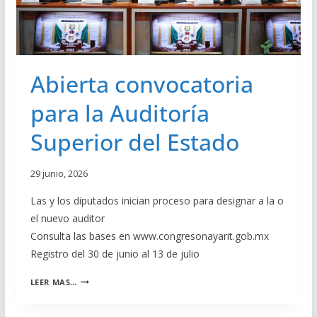
S
L
I
O
E
O
A
C
N
I
E
E
N
R
S
Abierta convocatoria
T
L
E
A
para la Auditoría
G
I
R
N
Superior del Estado
A
D
R
E
E
P
29 junio, 2026
L
E
C
N
Las y los diputados inician proceso para designar a la o
O
D
el nuevo auditor
N
E
S
Consulta las bases en www.congresonayarit.gob.mx
N
E
C
Registro del 30 de junio al 13 de julio
J
I
O
A
A
LEER MAS…
D
J
B
I
U
I