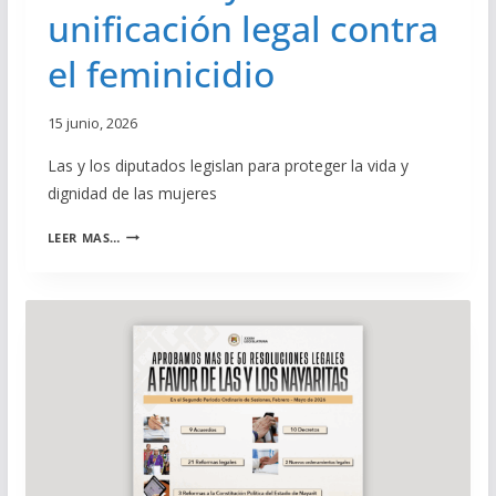
G
unificación legal contra
D
O
A
B
el feminicidio
D
I
Y
E
T
R
15 junio, 2026
R
N
A
O
Las y los diputados legislan para proteger la vida y
N
M
dignidad de las mujeres
S
U
P
N
A
A
LEER MAS…
I
V
R
C
A
E
I
N
N
P
Z
C
A
A
I
L
N
A
A
P
Y
A
A
R
R
A
I
N