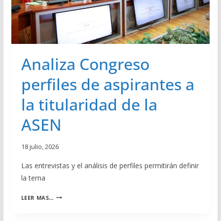
C
S
U
O
E
T
N
E
T
R
A
Analiza Congreso
N
S
A
perfiles de aspirantes a
D
E
la titularidad de la
A
S
ASEN
P
I
R
18 julio, 2026
A
N
Las entrevistas y el análisis de perfiles permitirán definir
T
la terna
E
S
A
A
LEER MAS…
N
L
A
A