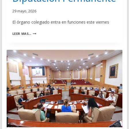
O
D
29 mayo, 2026
I
S
El órgano colegiado entra en funciones este viernes
T
A
E
LEER MAS…
S
L
I
G
E
C
O
N
G
R
E
S
O
I
N
T
E