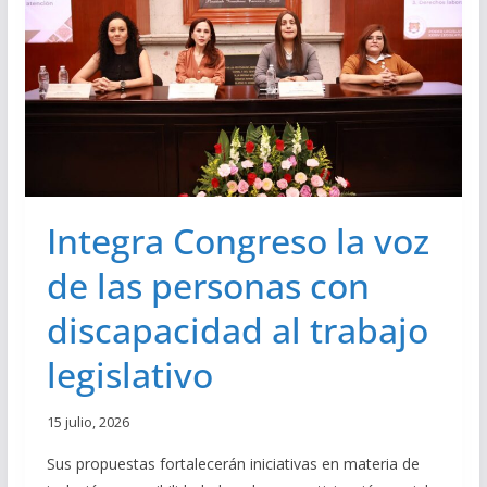
O
B
C
Ú
E
S
S
Q
O
U
P
E
A
D
R
A
A
D
E
E
Integra Congreso la voz
L
P
E
E
de las personas con
G
R
I
S
discapacidad al trabajo
R
O
A
N
legislativo
T
A
I
S
T
15 julio, 2026
U
L
Sus propuestas fortalecerán iniciativas en materia de
A