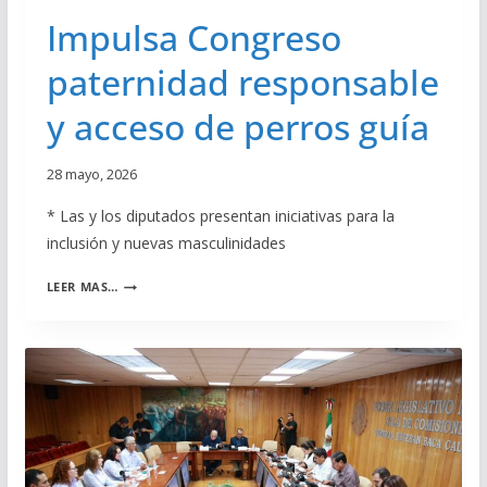
G
Impulsa Congreso
R
A
paternidad responsable
N
T
y acceso de perros guía
E
S
D
28 mayo, 2026
E
L
* Las y los diputados presentan iniciativas para la
A
inclusión y nuevas masculinidades
D
I
I
P
LEER MAS…
M
U
P
T
U
A
L
C
S
I
A
Ó
C
N
O
P
N
E