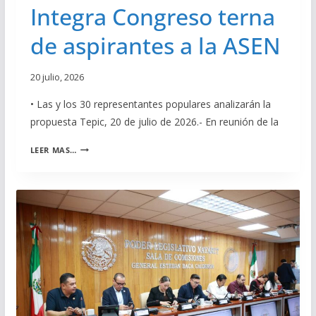
D
Integra Congreso terna
E
E
R
L
de aspirantes a la ASEN
D
A
O
A
S
S
20 julio, 2026
P
E
A
N
• Las y los 30 representantes populares analizarán la
R
propuesta Tepic, 20 de julio de 2026.- En reunión de la
A
L
I
LEER MAS…
A
N
R
T
E
E
N
G
D
R
I
A
C
C
I
O
Ó
N
N
G
D
R
E
E