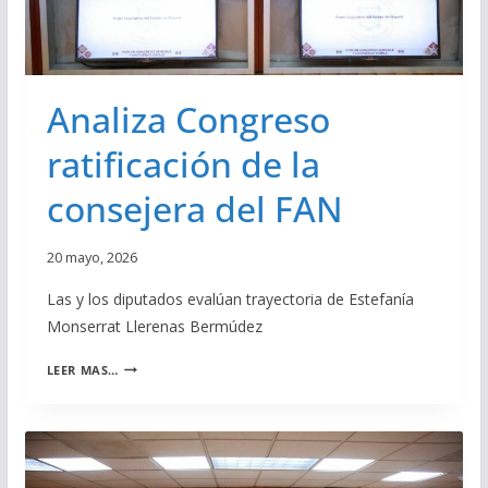
Ó
O
N
N
Y
U
E
E
D
Analiza Congreso
V
U
A
C
ratificación de la
L
A
E
C
consejera del FAN
Y
I
D
Ó
E
N
20 mayo, 2026
P
R
Las y los diputados evalúan trayectoria de Estefanía
O
Monserrat Llerenas Bermúdez
T
E
A
C
LEER MAS…
N
C
A
I
L
Ó
I
N
Z
D