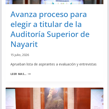
U
D
E
D
Avanza proceso para
V
E
A
L
elegir a titular de la
L
A
E
A
Auditoría Superior de
Y
S
P
E
Nayarit
A
N
R
A
15 julio, 2026
F
O
Aprueban lista de aspirantes a evaluación y entrevistas
R
T
A
LEER MAS…
A
V
L
A
E
N
C
Z
E
A
R
P
L
R
A