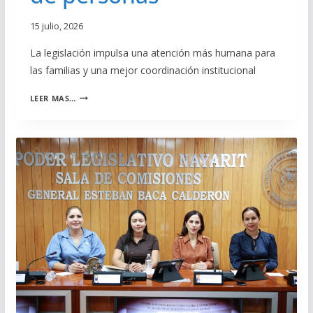
S
15 julio, 2026
P
I
La legislación impulsa una atención más humana para
R
las familias y una mejor coordinación institucional
A
N
A
T
LEER MAS…
P
E
R
S
U
A
E
L
B
A
A
T
C
I
O
T
N
U
G
L
R
A
E
R
S
I
O
D
N
A