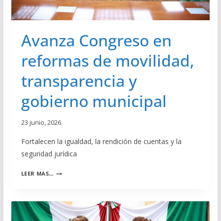
A
O
D
I
O
N
Avanza Congreso en
C
L
reformas de movilidad,
U
Y
transparencia y
E
N
gobierno municipal
T
E
P
23 junio, 2026
A
R
Fortalecen la igualdad, la rendición de cuentas y la
A
seguridad jurídica
P
E
A
R
LEER MAS…
V
S
A
O
N
N
Z
A
A