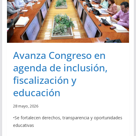
G
R
R
M
E
A
S
N
O
E
P
N
A
T
T
E
Avanza Congreso en
E
R
agenda de inclusión,
N
I
fiscalización y
D
A
educación
D
R
E
28 mayo, 2026
S
P
•Se fortalecen derechos, transparencia y oportunidades
O
educativas
N
S
A