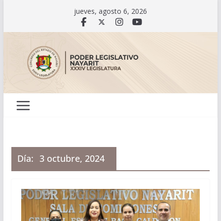
Saltar
jueves, agosto 6, 2026
al
contenido
Día:
3 octubre, 2024