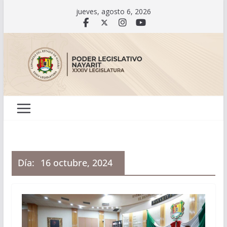
Saltar
jueves, agosto 6, 2026
al
contenido
Día:
16 octubre, 2024