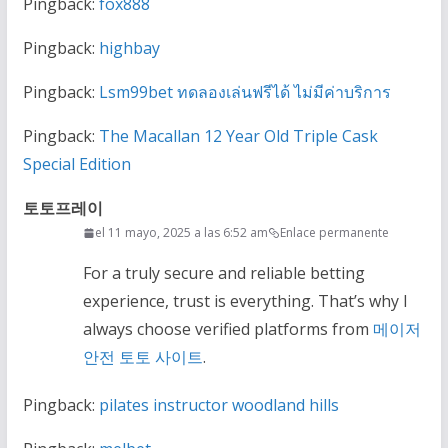
Pingback:
fox888
Pingback:
highbay
Pingback:
Lsm99bet ทดลองเล่นฟรีได้ ไม่มีค่าบริการ
Pingback:
The Macallan 12 Year Old Triple Cask
Special Edition
토토프레이
el 11 mayo, 2025 a las 6:52 am
Enlace permanente
For a truly secure and reliable betting
experience, trust is everything. That’s why I
always choose verified platforms from
메이저
안전 토토 사이트
.
Pingback:
pilates instructor woodland hills