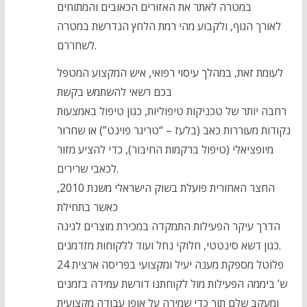
במטרה לאתר את האזורים הכאובים והמתוחים
לאורך הגוף, ולקבוע מהי רמת הלחץ הנדרשת במטרה
לשחררם.
לעומת זאת, במהלך עיסוי רפואי, איש המקצוע המטפל
בכם רשאי להשתמש בקשת
רחבה יותר של טכניקות טיפוליות, כגון טיפול באמצעות
נקודות מעוררות כאב (בלעז – “טריגר פוינט”) או שחרור
מיופציאלי (טיפול ברקמות החיבור), כדי להציע מזור
לכאבי שרירים.
החצר האחורית פועלת בשוק הישראלי משנת 2010,
כאשר בתחילת
הדרך עיקר הפעילות התמקדה במכירת מוצרים לגינה
כגון דשא סינטטי, חלוקי נחל ועוד ללקוחות מזדמנים.
פלוטל מספקת מענה יעיל ומקצועי בפריסה ארצית 24
ש’ ביממה הפעילות מול לקוחתנו דורשת עמידה בזמנים
ומעקב שלם תוך כדי שמירה על אופן עבודה מקצועית