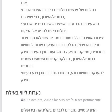
אינו
נחלתם של אנשים חילוניים בלבד. העיסוי הפרטי
בנתניה/השרון , כפי שאמרנו,
הוא עיסוי נהדר עבור אנשים שאינם ניידים או בעלי
יכולות פיזית להגיע אל המקום.
יצירת האווירה כוללת מתודות מהפנג שווי לארגון וסידור
סביבת הטיפול, הדלקת נרות ועמעום אורות לתחושת
דמדומים, מוזיקה מרגיעה המושמעת בזמן העיסוי מפנק
בנתניה/השרון , הדלקת קטורות ושימוש בשמנים
ריחניים
להענקת תחושת רוגע, חימום החדר וכמובן מגע העיסוי
מפנק.
נערות ליווי באילת
el 15 octubre, 2022 a las 5:59 pm
Enlace permanente
המון עיסויים מגברים לגברים בקליניקה בירושלים